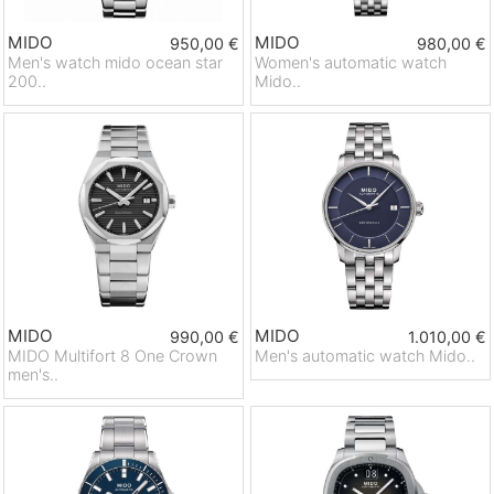
MIDO
MIDO
950,00 €
980,00 €
Men's watch mido ocean star
Women's automatic watch
200..
Mido..
MIDO
MIDO
990,00 €
1.010,00 €
MIDO Multifort 8 One Crown
Men's automatic watch Mido..
men's..