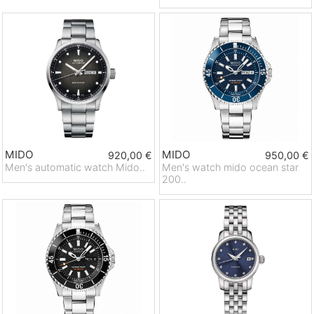
MIDO
MIDO
920,00 €
950,00 €
Men's automatic watch Mido..
Men's watch mido ocean star
200..