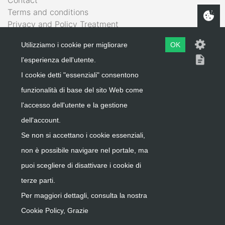
Terms and conditions
Privacy and Policy Treatment
IL MIO ACCOUNT
Utilizziamo i cookie per migliorare
OK
Shopping Bag
l'esperienza dell'utente.
Wishlist
I cookie detti "essenziali" consentono
Reserved Area
funzionalità di base del sito Web come
Sign in
l'accesso dell'utente e la gestione
dell'account.
Se non si accettano i cookie essenziali,
non è possibile navigare nel portale, ma
Copyright, Ste.ma di De Sanctis Saverio e c. Sas - Via
puoi scegliere di disattivare i cookie di
Corsica, 180 Bis 86039 Termoli CB , PIVA 00796490704
terze parti.
Per maggiori dettagli, consulta la nostra
Cookie Policy, Grazie