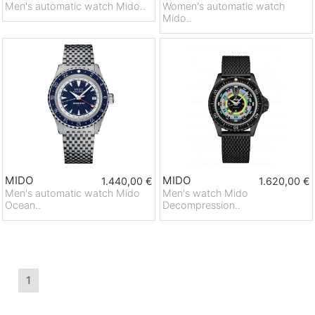
Men's automatic watch Mido..
Women's automatic watch
Mido..
MIDO
MIDO
1.440,00 €
1.620,00 €
Men's automatic watch Mido
Men's watch Mido
Ocean..
Decompression..
1